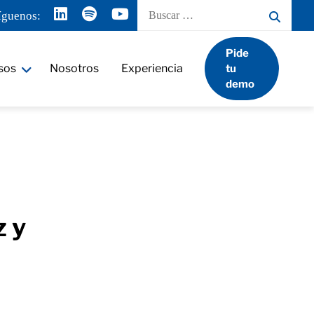
Buscar
íguenos:
por:
Pide
sos
Nosotros
Experiencia
tu
demo
z y