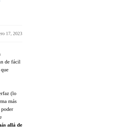
ero 17, 2023
n
n de fácil
 que
erfaz (lo
orma más
a poder
e
ás allá de