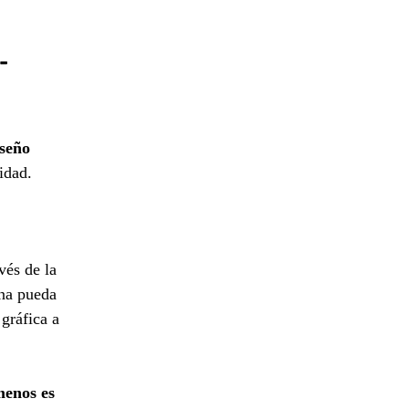
-
iseño
idad.
vés de la
una pueda
gráfica a
menos es