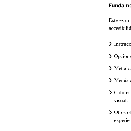
Fundamen
Este es un
accesibili
Instrucc
Opcione
Métodos
Menús d
Colores
visual,
Otros e
experie