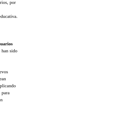
rios, por
educativa.
suarios
 han sido
uevos
sean
aplicando
o para
ón