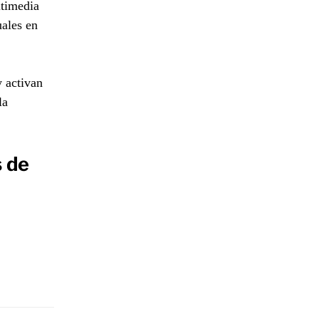
ltimedia
uales en
y activan
la
 de