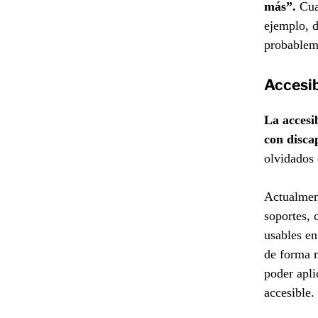
más”.
Cua
ejemplo, d
probableme
Accesib
La accesi
con disca
olvidados 
Actualment
soportes, 
usables en
de forma m
poder apli
accesible.