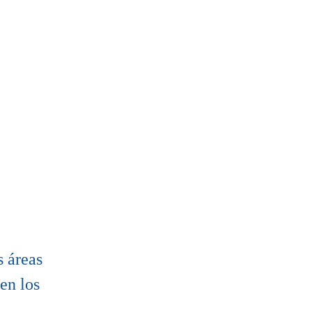
s áreas
en los
a