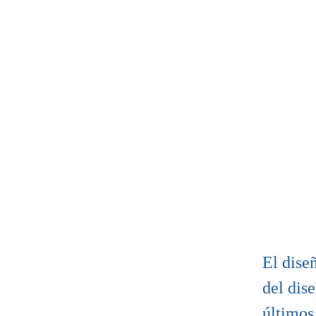
El diseñ
del dis
últimos