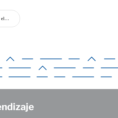
rning?
endizaje