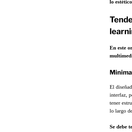
lo estético
Tende
learn
En este o
multimedi
Minima
El diseñad
interfaz, 
tener estr
lo largo d
Se debe t