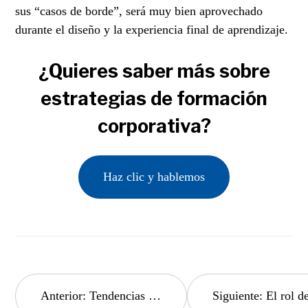
sus “casos de borde”, será muy bien aprovechado
durante el diseño y la experiencia final de aprendizaje.
¿Quieres saber más sobre
estrategias de formación
corporativa?
Haz clic y hablemos
Navegación
Anterior:
Tendencias en diseño multimedia y cómo las utilizamos en pro del aprendizaje.
Siguiente:
El rol de la seguridad informática en la formación e-learning