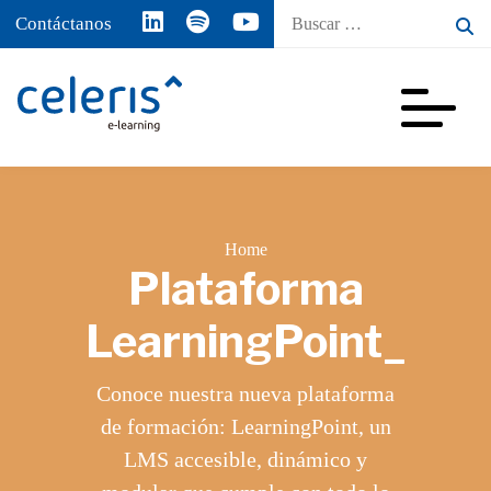
Buscar
Contáctanos
por:
Home
Plataforma
LearningPoint_
Conoce nuestra nueva plataforma
de formación: LearningPoint, un
LMS accesible, dinámico y