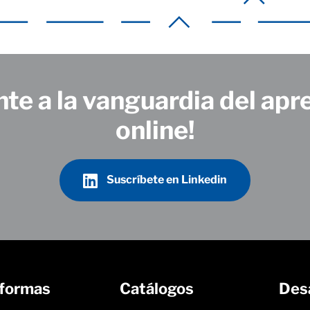
te a la vanguardia del apr
online!
Suscríbete en Linkedin
aformas
Catálogos
Desa