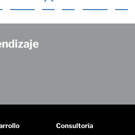
endizaje
rrollo
Consultoría