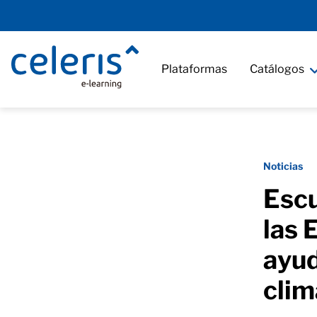
Plataformas
Catálogos
Noticias
Escu
las 
ayud
clim