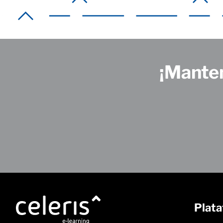
¡Manten
Plat