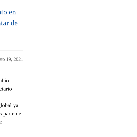
nto en
ntar de
to 19, 2021
mbio
etario
global ya
s parte de
r