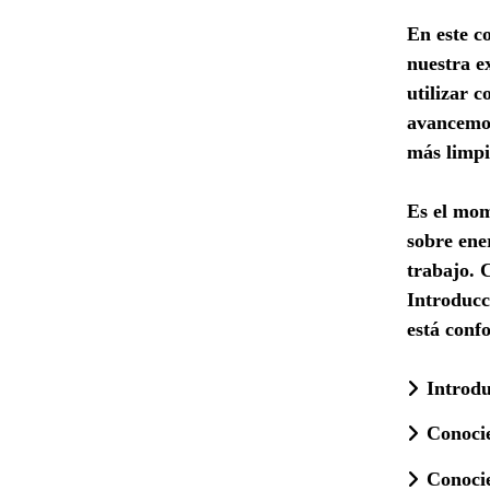
En este c
nuestra e
utilizar c
avancemos
más limpi
Es el mom
sobre ene
trabajo. 
Introducc
está conf
Introdu
Conocie
Conocie