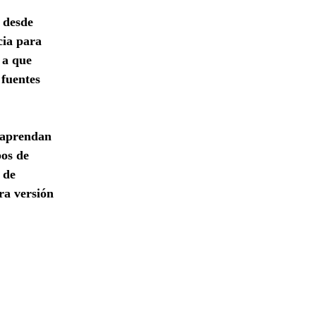
 desde
cia para
 a que
 fuentes
 aprendan
pos de
 de
ra versión