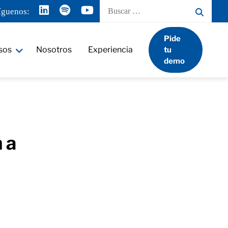
Buscar
íguenos:
por:
Pide
sos
Nosotros
Experiencia
tu
demo
 a