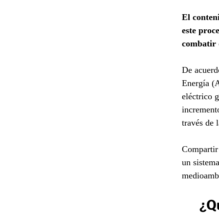
El conten
este proc
combatir 
De acuerdo
Energía (A
eléctrico 
incremento
través de 
Compartir 
un sistema
medioambi
¿Q