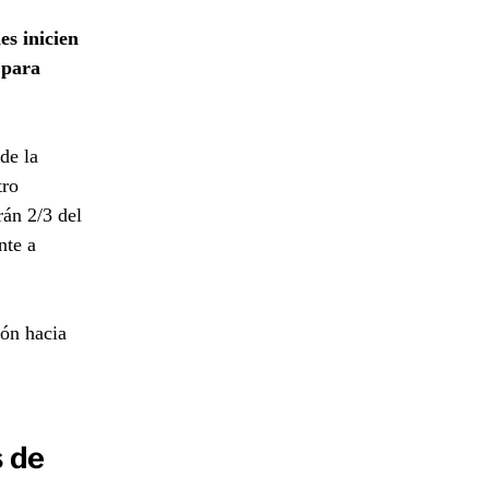
es inicien
 para
de la
tro
rán 2/3 del
nte a
ión hacia
 de