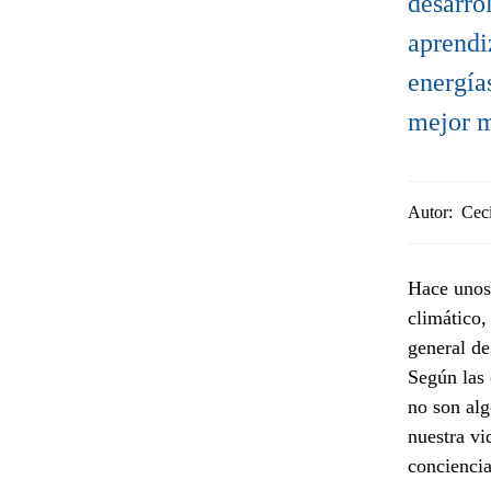
desarro
aprendi
energía
mejor m
Autor:
Ceci
Hace unos
climático,
general d
Según las 
no son alg
nuestra vi
conciencia