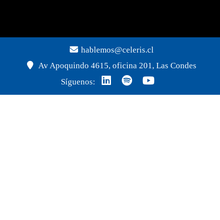
hablemos@celeris.cl
Av Apoquindo 4615, oficina 201, Las Condes
Síguenos: