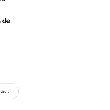
 de
safíos actuales.