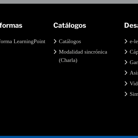
aformas
Catálogos
Desa
forma LearningPoint
Catálogos
e-l
Modalidad sincrónica
Cáp
(Charla)
Gam
Asi
Vid
Sim