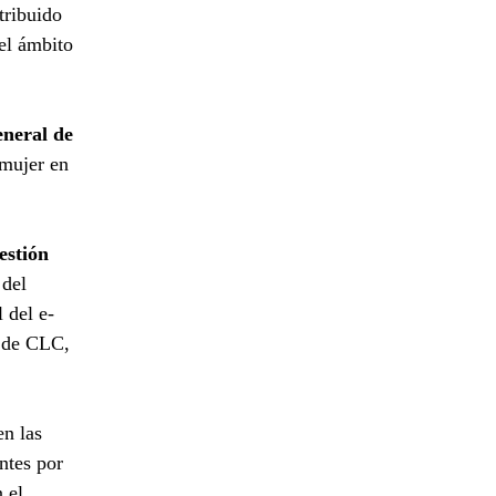
tribuido
el ámbito
neral de
 mujer en
estión
 del
 del e-
s de CLC,
en las
ntes por
 el