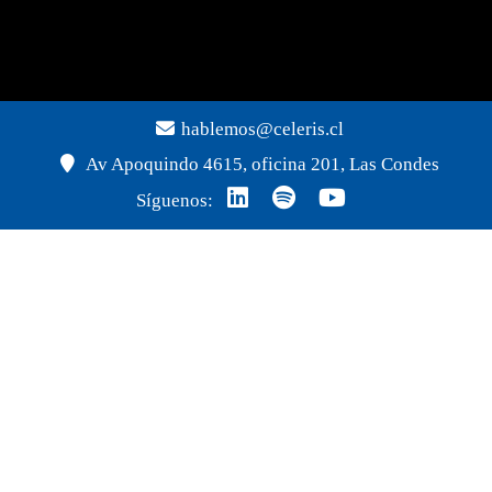
hablemos@celeris.cl
Av Apoquindo 4615, oficina 201, Las Condes
Síguenos: