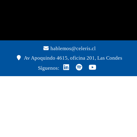
hablemos@celeris.cl
Av Apoquindo 4615, oficina 201, Las Condes
Síguenos: