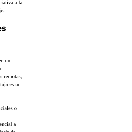
iativa a la
je.
es
en un
n
es remotas,
taja es un
ciales o
encial a