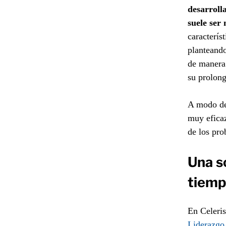
desarroll
suele ser
caracterís
planteando
de manera 
su prolong
A modo de 
muy efica
de los pro
Una so
tiemp
En Celeris
Liderazgo