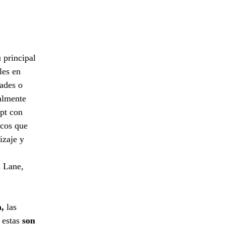
 principal
les en
dades o
ralmente
pt con
icos que
izaje y
n Lane,
a,
las
e estas
son