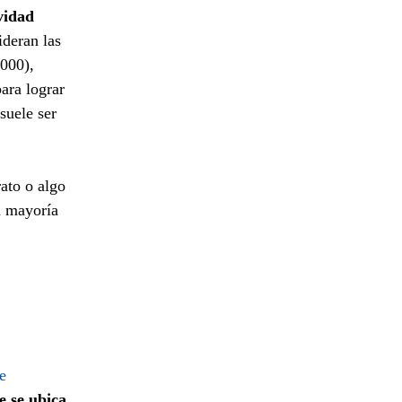
vidad
deran las
2000),
para lograr
suele ser
ato o algo
a mayoría
e
e se ubica