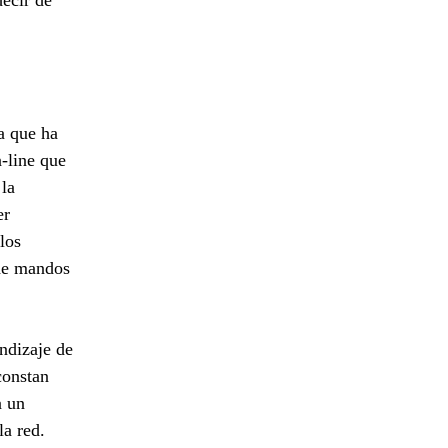
decir de
ia que ha
-line que
 la
er
los
 de mandos
endizaje de
constan
a un
la red.