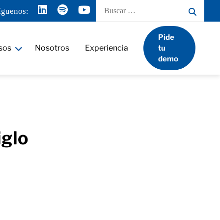
Buscar
íguenos:
por:
Pide
sos
Nosotros
Experiencia
tu
demo
iglo