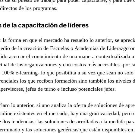
as de su puesto de trabajo para poder capacitarse, y para qué 
 directos de los programas.
s de la capacitación de líderes
r la forma en que el mercado ha resuelto lo anterior, se aprec
edio de la creación de Escuelas o Academias de Liderazgo on
ido acercar el conocimiento de una manera contextualizada a
ctual de las organizaciones y con costos más accesibles -por s
 100% e-learning- lo que posibilita a su vez que sean no solo 
renciales los que reciben formación sino también los niveles
pervisores, jefes de turno e incluso potenciales jefes.
laro lo anterior, si uno analiza la oferta de soluciones de apr
online existentes en el mercado, hay una gran variedad, pero 
 dos tendencias: las soluciones desarrolladas a la medida par
terminado y las soluciones genéricas que están disponibles en 