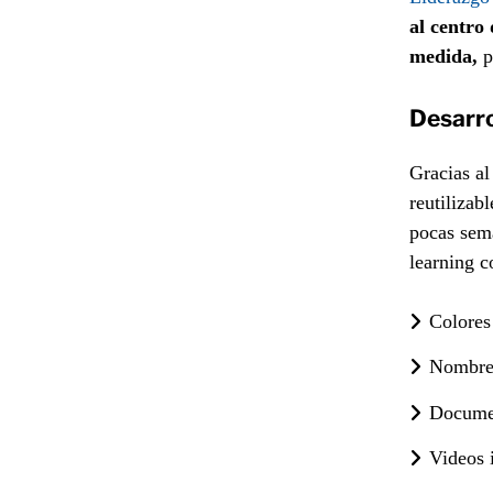
al centro 
medida,
p
Desarro
Gracias al
reutilizab
pocas sema
learning c
Colores
Nombres
Documen
Videos 