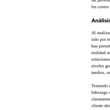
las person
los costos
Análisi
Al analiza
sido por m
han permit
realidad a
soluciones
niveles ge
medios, su
Teniendo c
liderazgo 
claramente
cliente de