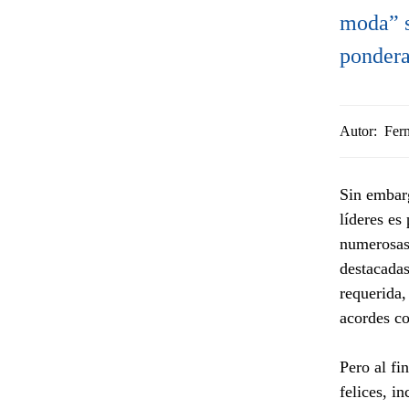
moda” s
pondera
Autor:
Fer
Sin embarg
líderes es
numerosas
destacadas
requerida,
acordes co
Pero al fi
felices, i