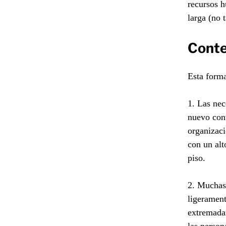
recursos h
larga (no 
Conte
Esta forma
1. Las nec
nuevo cont
organizaci
con un alt
piso.
2. Muchas 
ligerament
extremadam