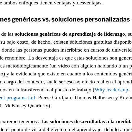
 ambos enfoques tienen ventajas y desventajas.
nes genéricas vs. soluciones personalizadas
 de las
soluciones genéricas de aprendizaje de liderazgo,
su
 su bajo costo, de hecho, existen soluciones gratuitas disponib
n donde las personas pueden inscribirse en cursos de universi
 de renombre. La desventaja es que estas soluciones son gene
es metodológicamente (un video con alguien hablando o un p
co) y la evidencia que existe en cuanto a los contenidos genér
n cargo del contexto, suele ser escaso efecto real en el aprend
s en la transferencia al puesto de trabajo (
Why leadership-
nt programs fail
, Pierre Gurdjian, Thomas Halbeisen y Kevi
4. McKinsey Quarterly).
o extremo tenemos a
las soluciones desarrolladas a la medid
de el punto de vista del efecto en el aprendizaje, debido a qu