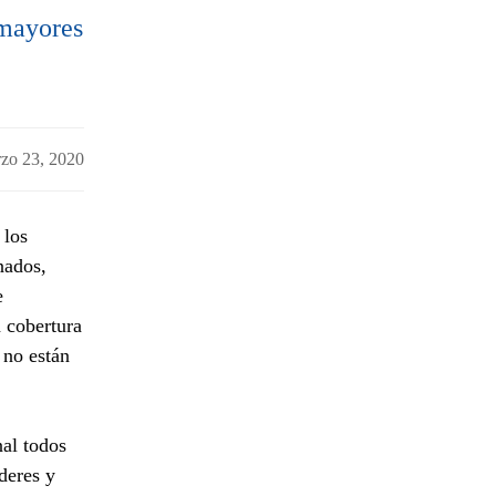
 mayores
zo 23, 2020
 los
nados,
e
a cobertura
 no están
nal todos
deres y