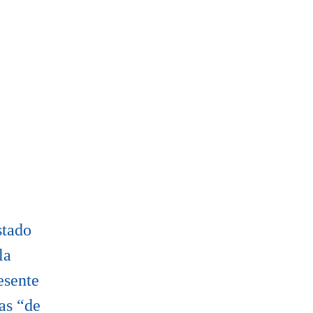
stado
la
esente
as “de