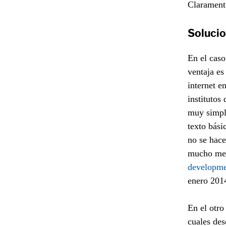
Claramente
Solucio
En el caso
ventaja es
internet e
institutos
muy simpl
texto bási
no se hace
mucho meno
developme
enero 201
En el otr
cuales des