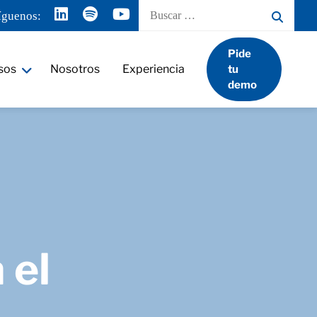
Buscar
íguenos:
por:
Pide
sos
Nosotros
Experiencia
tu
demo
 el