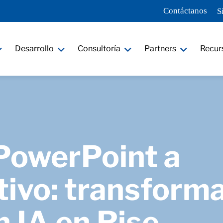
Contáctanos
S
Desarrollo
Consultoría
Partners
Recur
PowerPoint a
tivo: transforma
 IA en Rise_