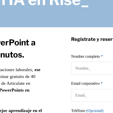
Regístrate y reser
erPoint a
inutos.
Nombre completo
*
taciones laborales,
ese
inar gratuito de 40
 de Articulate en
Email corporativo
*
PowerPoints en
jor aprendizaje en el
Teléfono
(Opcional)