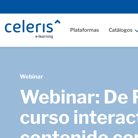
Plataformas
Catálogos
Webinar
Webinar: De 
curso interac
contenido con