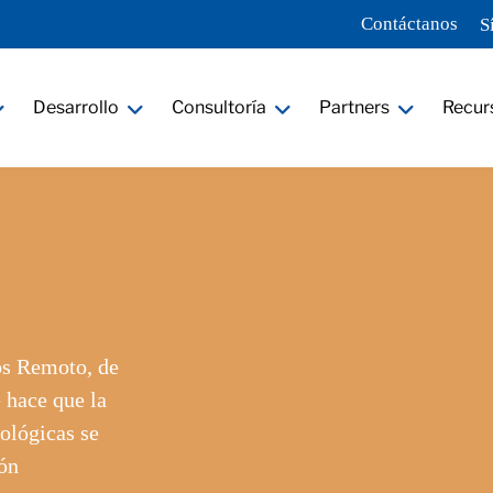
Contáctanos
S
Desarrollo
Consultoría
Partners
Recur
os Remoto, de
e hace que la
ológicas se
ión