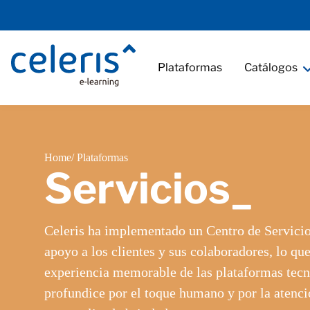
Plataformas
Catálogos
Home
/ Plataformas
Servicios_
Celeris ha implementado un Centro de Servici
apoyo a los clientes y sus colaboradores, lo qu
experiencia memorable de las plataformas tecn
profundice por el toque humano y por la atenc