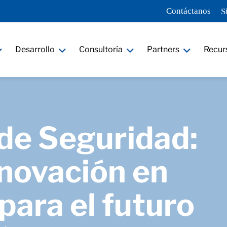
Contáctanos
S
Desarrollo
Consultoría
Partners
Recur
de Seguridad:
nnovación en
para el futuro