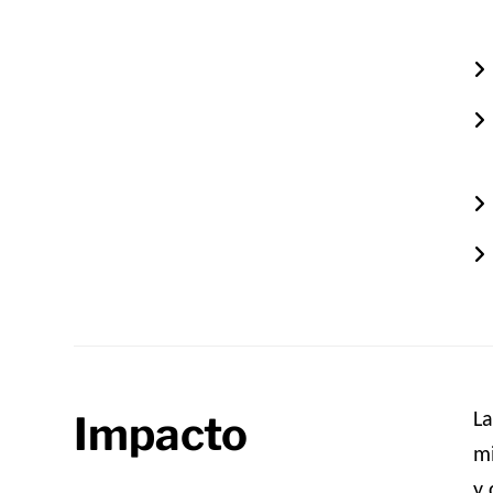
Impacto
La
mi
y 