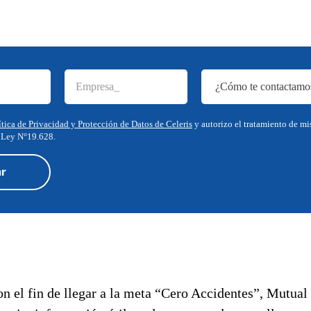
ítica de Privacidad y Protección de Datos de Celeris
y autorizo el tratamiento de mi
 Ley N°19.628.
n el fin de llegar a la meta “Cero Accidentes”, Mutua