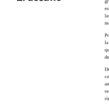
gr
es
la
me
Po
la
qu
de
De
co
an
re
ri