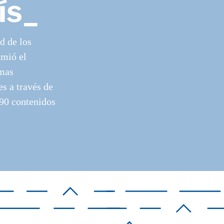
ís_
d de los
umió el
emas
s a través de
190 contenidos