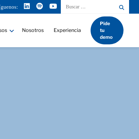
Buscar
íguenos:
por:
Pide
sos
Nosotros
Experiencia
tu
demo