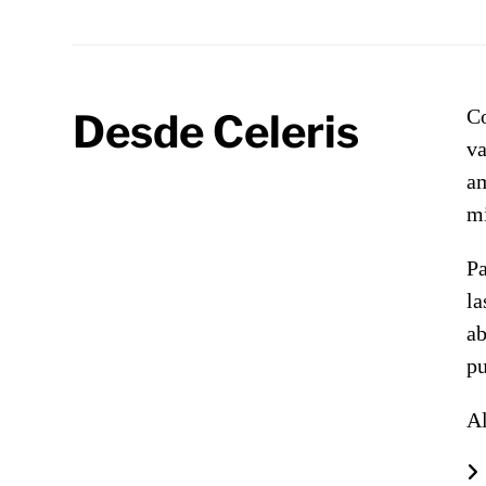
Co
Desde Celeris
va
am
mi
Pa
la
ab
pu
Al