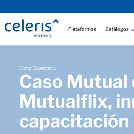
Plataformas
Catálogos
Home
/ Experiencia
Caso Mutual 
Mutualflix, i
capacitación 