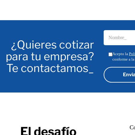
¿Quieres cotizar
para tu empresa?
Acepto la
Pol
conforme a la
Te contactamos_
Co
El desafío